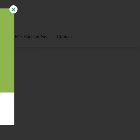
ia
Over Hans en Nel
Contact