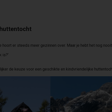
 huttentocht
 Je hoort er steeds meer gezinnen over. Maar je hebt het nog nooi
 is?’
lijker de keuze voor een geschikte en kindvriendelijke huttentoc