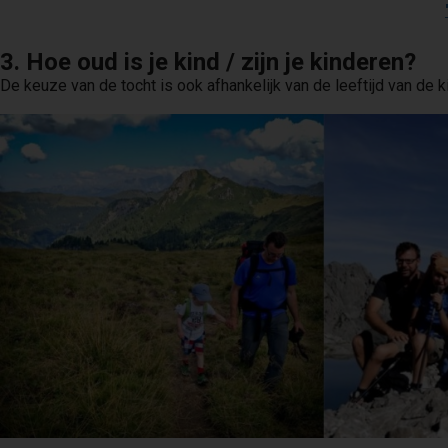
3. Hoe oud is je kind / zijn je kinderen?
De keuze van de tocht is ook afhankelijk van de leeftijd van de 