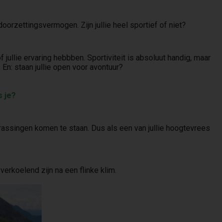
oorzettingsvermogen. Zijn jullie heel sportief of niet?
of jullie ervaring hebbben. Sportiviteit is absoluut handig, maar
n: staan jullie open voor avontuur?
s je?
errassingen komen te staan. Dus als een van jullie hoogtevrees
erkoelend zijn na een flinke klim.