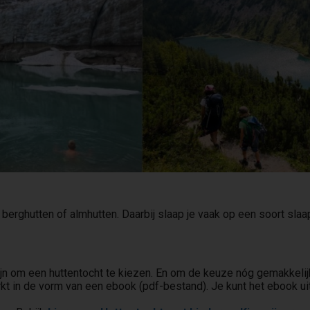
n berghutten of almhutten. Daarbij slaap je vaak op een soort slaa
zijn om een huttentocht te kiezen. En om de keuze nóg gemakkeli
rkt in de vorm van een ebook (pdf-bestand). Je kunt het ebook u