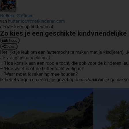
Nelleke Griffioen
van
huttentochtmetkinderen.com
eerste keer op huttentocht
Zo kies je een geschikte kindvriendelijke
Inhoud
Delen
Het lijkt je leuk om een huttentocht te maken met je kind(eren).
Je vraagt je misschien af:
– ‘Hoe kom ik aan een mooie tocht, die ook voor de kinderen leuk
– ‘Hoe weet ik of de huttentocht veilig is?’
– ‘Waar moet ik rekening mee houden?’
Ik heb 8 vragen op een rijtje gezet op basis waarvan je gemakke