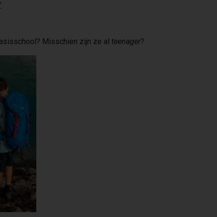
'
basisschool? Misschien zijn ze al
teenager
?