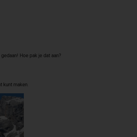
t gedaan! Hoe pak je dat aan?
ht kunt maken.