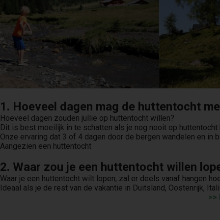
1. Hoeveel dagen mag de huttentocht met 
Hoeveel dagen zouden jullie op huttentocht willen?
Dit is best moeilijk in te schatten als je nog nooit op huttentoch
Onze ervaring dat 3 of 4 dagen door de bergen wandelen en in be
Aangezien een huttentocht
2. Waar zou je een huttentocht willen lop
Waar je een huttentocht wilt lopen, zal er deels vanaf hangen hoe 
Ideaal als je de rest van de vakantie in Duitsland, Oostenrijk, Ita
>> 