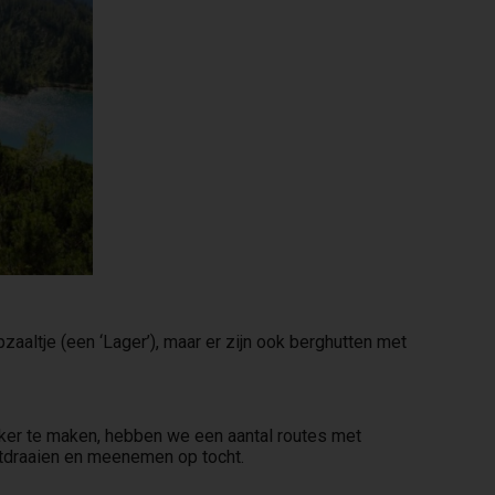
pzaaltje (een ‘Lager’), maar er zijn ook berghutten met
jker te maken, hebben we een aantal routes met
itdraaien en meenemen op tocht.