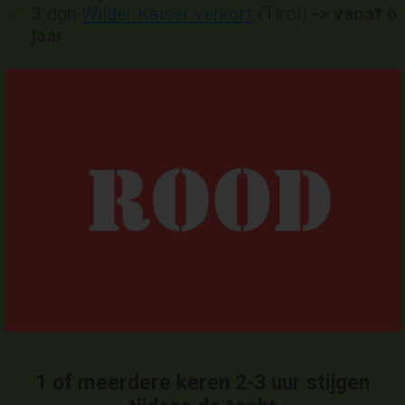
3 dgn
Wilder Kaiser verkort
(Tirol)
-> vanaf 6
jaar
1 of meerdere keren 2-3 uur stijgen