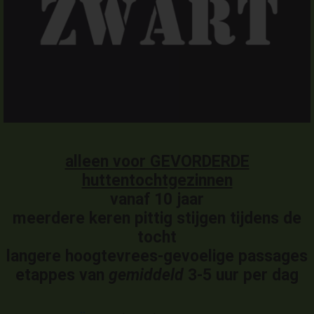
alleen voor GEVORDERDE
huttentochtgezinnen
vanaf 10 jaar
meerdere keren pittig stijgen tijdens de
tocht
langere hoogtevrees-gevoelige passages
etappes van
gemiddeld
3-5 uur per dag