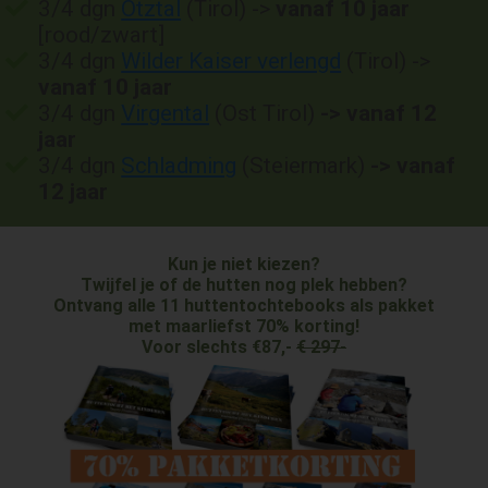
3/4 dgn
Ötztal
(Tirol) ->
vanaf 10 jaar
[rood/zwart]
3/4 dgn
Wilder Kaiser verlengd
(Tirol) ->
vanaf 10 jaar
3/4 dgn
Virgental
(Ost Tirol)
-> vanaf 12
jaar
3/4 dgn
Schladmin
g
(Steiermark)
-> vanaf
12 jaar
Kun je niet kiezen?
Twijfel je of de hutten nog plek hebben?
Ontvang alle 11 huttentochtebooks als pakket
met maarliefst 70% korting!
Voor slechts €87,-
€ 297-