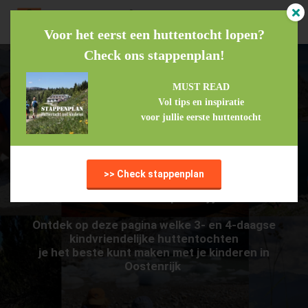
Voor het eerst een huttentocht lopen?
Check ons stappenplan!
MUST READ
Vol tips en inspiratie
voor jullie eerste huttentocht
>> Check stappenplan
Kieswijzer huttentochten
Welke huttentocht past bij jullie?
Ontdek op deze pagina welke 3- en 4-daagse
kindvriendelijke huttentochten
je het beste kunt maken met je kinderen in
Oostenrijk