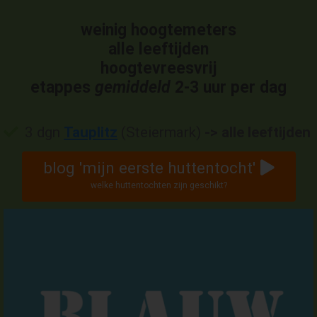
weinig hoogtemeters
alle leeftijden
hoogtevreesvrij
etappes
gemiddeld
2-3 uur per dag
3 dgn
Tauplitz
(Steiermark)
-> alle leeftijden
blog 'mijn eerste huttentocht'
welke huttentochten zijn geschikt?