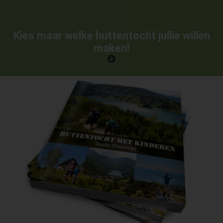
Kies maar welke huttentocht jullie willen
maken!