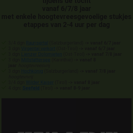
tijdens de tocht
vanaf 6/7/8 jaar
met enkele hoogtevreesgevoelige stukjes
etappes van 2-4 uur per dag
3/4 dgn
Raurisertal
(Salzburgerland)
-> vanaf 6/7 jaar
3 dgn
Virgental verkort
(Ost-Tirol)
-> vanaf 6/7 jaar
3 dgn
Lienzer Dolomieten
(Ost-Tirol)
-> vanaf 7/8 jaar
3 dgn
Millstättersee
(Karinthië)
-> vanaf 8
jaar
hoogtevreesvrij
3 dgn
Hochkönig
(Salzburgerland)
-> vanaf 7/8 jaar
hoogtevrvrij
3/4 dgn
Wilder Kaiser
(Tirol)
-> vanaf 8 jaar
4 dgn
:
Seefeld
(Tirol)
-> vanaf 8-9 jaar