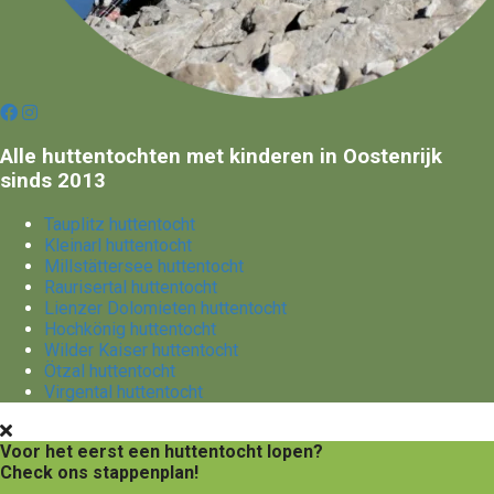
Alle huttentochten met kinderen in Oostenrijk
sinds 2013
Tauplitz huttentocht
Kleinarl huttentocht
Millstättersee huttentocht
Raurisertal huttentocht
Lienzer Dolomieten huttentocht
Hochkönig huttentocht
Wilder Kaiser huttentocht
Ötzal huttentocht
Virgental huttentocht
Voor het eerst een huttentocht lopen?
Check ons stappenplan!