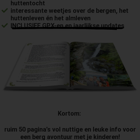
huttentocht
interessante weetjes
over de bergen, het
huttenleven én het almleven
INCLUSIEF GPX-en
en
jaarlijkse updates
Kortom:
ruim 50 pagina’s vol nuttige en leuke info voor
een berg avontuur met je kinderen!