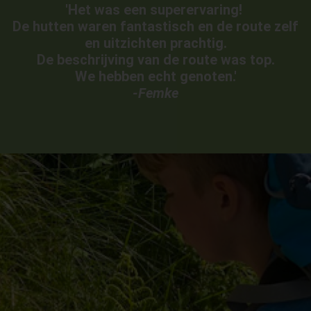
'Het was een superervaring!
De hutten waren fantastisch en de route zelf
en uitzichten prachtig.
De beschrijving van de route was top.
We hebben echt genoten.'
-Femke