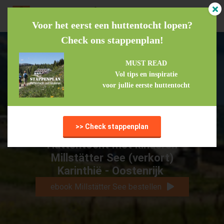
Voor het eerst een huttentocht lopen?
Check ons stappenplan!
MUST READ
Vol tips en inspiratie
voor jullie eerste huttentocht
>> Check stappenplan
Schitterende kindvriendelijke panoramatoer
Huttentocht met kinderen
Millstätter See (verkort)
Karinthië - Oostenrijk
ebook Millstätter See bestellen