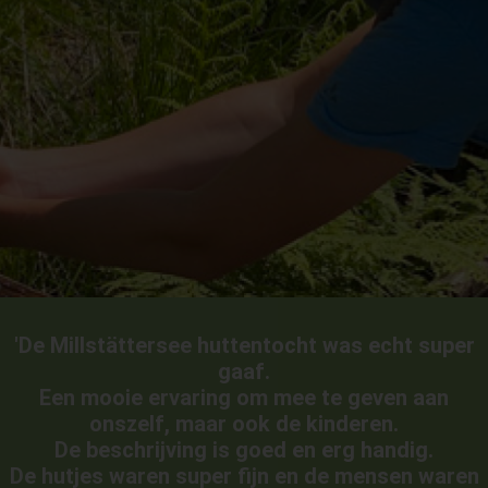
'De Millstättersee huttentocht was echt super
gaaf.
Een mooie ervaring om mee te geven aan
onszelf, maar ook de kinderen.
De beschrijving is goed en erg handig.
De hutjes waren super fijn en de mensen waren